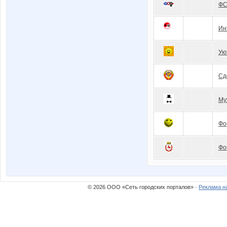
Ф
Ин
Ую
Сд
Му
Фо
Фо
© 2026 ООО «Сеть городских порталов» ·
Реклама н