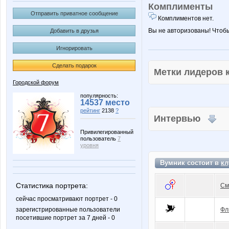
Комплименты
Отправить приватное сообщение
Комплиментов нет.
Вы не авторизованы! Чтоб
Добавить в друзья
Игнорировать
Сделать подарок
Метки лидеров
Городской форум
популярность:
14537 место
рейтинг
2138
?
Интервью
Привилегированный
пользователь
7
уровня
Вумник состоит в
кл
Статистика портрета:
См
сейчас просматривают портрет - 0
зарегистрированные пользователи
Фл
посетившие портрет за 7 дней - 0